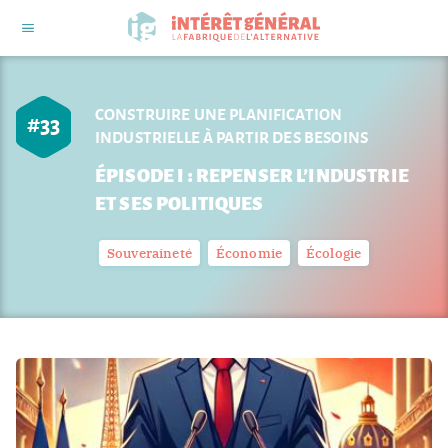
CONSTRUIRE UNE PLANIFICATION
#
33
INDUSTRIELLE À PARTIR DES BESOINS
ÉPISODE I : REPENSER L’INDUSTRIE
ET SES POLITIQUES
Souveraineté
Économie
Écologie