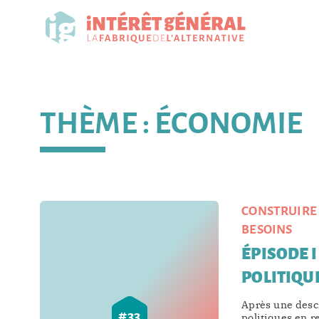
THÈME :
ÉCONOMIE
CONSTRUIRE 
BESOINS
ÉPISODE I
POLITIQU
Après une descr
#
33
politiques en r