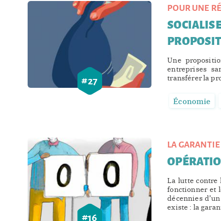
POUR UNE RÉ
SOCIALISE
PROPOSI
Une propositio
entreprises sa
transférer la pr
#
27
Économie
LA GARANTIE
OPÉRATI
La lutte contr
fonctionner et 
décennies d’un 
existe : la gara
#
16