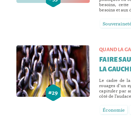
besoins, cette
besoins et aux d
Souverainet
QUAND LA GA
FAIRE SAU
LA GAUCHE
Le cadre de la
rouages d’un sy
capituler par 
#
29
côté de l’audace
Économie