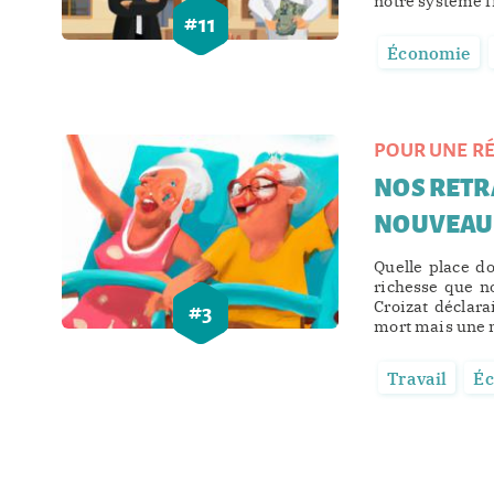
notre système fi
#
11
Économie
POUR UNE RÉ
NOS RETRA
NOUVEAU 
Quelle place d
richesse que no
Croizat déclarai
#
3
mort mais une n
Travail
É