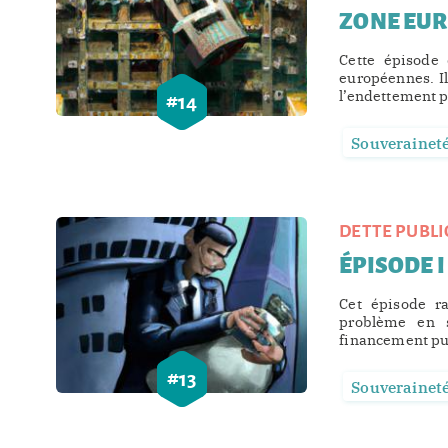
ZONE EU
Cette épisode 
européennes. I
l’endettement pu
#
14
Souverainet
DETTE PUBLI
ÉPISODE I
Cet épisode r
problème en s
financement publ
#
13
Souverainet