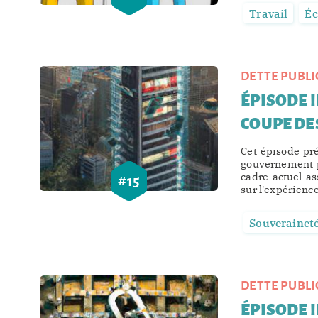
Travail
É
DETTE PUBLI
ÉPISODE I
COUPE DE
Cet épisode pré
gouvernement p
cadre actuel as
#
15
sur l'expérience
Souverainet
DETTE PUBLI
ÉPISODE I