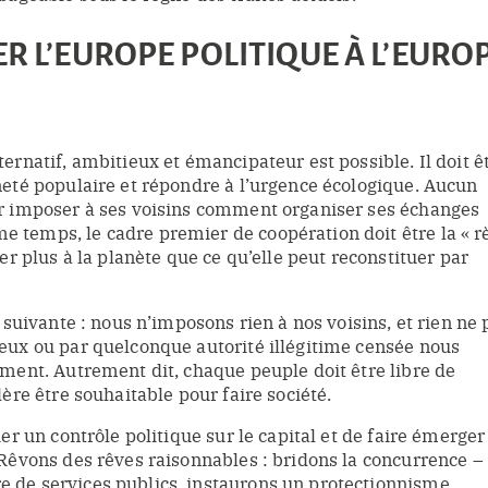
ER L’EUROPE POLITIQUE À L’EURO
ernatif, ambitieux et émancipateur est possible. Il doit ê
neté populaire et répondre à l’urgence écologique. Aucun
r imposer à ses voisins comment organiser ses échanges
temps, le cadre premier de coopération doit être la « r
ver plus à la planète que ce qu’elle peut reconstituer par
a suivante : nous n’imposons rien à nos voisins, et rien ne 
eux ou par quelconque autorité illégitime censée nous
ement. Autrement dit, chaque peuple doit être libre de
dère être souhaitable pour faire société.
uer un contrôle politique sur le capital et de faire émerger
 Rêvons des rêves raisonnables : bridons la concurrence –
 de services publics, instaurons un protectionnisme