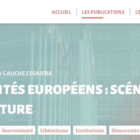
ACCUEIL
LES PUBLICATIONS
L
 GAUCHE ESSAIERA
ITÉS EUROPÉENS : SCÉ
TURE
Souveraineté
Libéralisme
Institutions
Démocratie