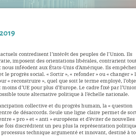
2019
actuels contredisent l’intérêt des peuples de l’Union. Ils
atie, imposent des orientations libérales, contrarient tou
 nous inféodent aux États-Unis d’Amérique. Ils empêchen
t le progrès social. « Sortir », « refonder » ou « changer » 
our « reconstruire », quel que soit le terme employé, l’obje
: moins d’UE pour plus d’Europe. Le cadre fixé par l’Unio
ible toute alternative politique à l’échelle nationale.
ncipation collective et du progrès humain, la « question
entre de désaccords. Seule une ligne claire permet de sort
ntre « pro » et « anti » européens et d’éviter de nouvelles
e fois discréditent un peu plus la représentation politiqu
 processus technique argumenté et innovant, destiné à t