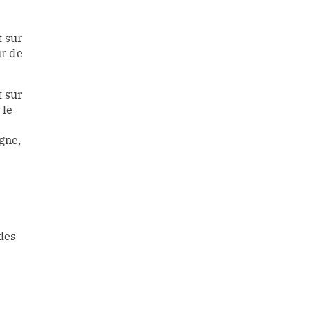
t sur
ur de
t sur
 le
gne,
des