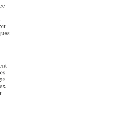
ce
s
oit
ques
ent
ies
gie
es.
t