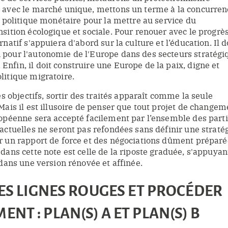
 avec le marché unique, mettons un terme à la concurren
a politique monétaire pour la mettre au service du
sition écologique et sociale. Pour renouer avec le progrè
natif s'appuiera d'abord sur la culture et l’éducation. Il d
pour l'autonomie de l'Europe dans des secteurs stratégi
nfin, il doit construire une Europe de la paix, digne et
litique migratoire.
es objectifs, sortir des traités apparaît comme la seule
Mais il est illusoire de penser que tout projet de changem
ropéenne sera accepté facilement par l’ensemble des part
actuelles ne seront pas refondées sans définir une straté
r un rapport de force et des négociations dûment préparé
dans cette note est celle de la riposte graduée, s'appuyan
 dans une version rénovée et affinée.
DES LIGNES ROUGES ET PROCÉDER
NT : PLAN(S) A ET PLAN(S) B