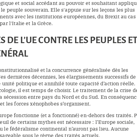
ogique et social accédant au pouvoir et souhaitant appliqu
e peuple souverain. Elle s'appuie sur les leçons les plus
ments avec les institutions européennes, du Brexit au cas
ar l'Italie et la Grèce.
ÉS DE L’UE CONTRE LES PEUPLES E
ÉNÉRAL
onstitutionnalisé et la concurrence généralisée dès les
es dernières décennies, les élargissements successifs de
 unité politique et annihilé toute capacité d’action réelle.
écologie, il est temps de choisir. Le traitement de la crise d
la sécession entre pays du Nord et du Sud. En conséquence
et les forces xénophobes s’organisent.
rope fonctionne (et a fonctionné) en-dehors des traités. 
deuil de certains mythes est nécessaire : l’Europe sociale,
u le fédéralisme continental n’auront pas lieu. Aucune
sageable sous le règne des traités actuels.