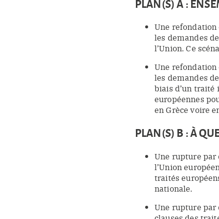
PLAN(S) A : ENS
Une refondation 
les demandes de 
l’Union. Ce scén
Une refondation 
les demandes de 
biais d’un trait
européennes pour
en Grèce voire en 
PLAN(S) B : À Q
Une rupture par 
l’Union européen
traités européen
nationale.
Une rupture par 
clauses des trai