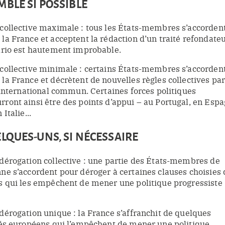
EMBLE SI POSSIBLE
collective maximale : tous les États-membres s’accorden
la France et acceptent la rédaction d’un traité refondate
ario est hautement improbable.
collective minimale : certains États-membres s’accorden
la France et décrètent de nouvelles règles collectives par
é international commun. Certaines forces politiques
ront ainsi être des points d’appui – au Portugal, en Espa
Italie...
UELQUES-UNS, SI NÉCESSAIRE
dérogation collective : une partie des États-membres de
ne s’accordent pour déroger à certaines clauses choisies 
s qui les empêchent de mener une politique progressiste
dérogation unique : la France s’affranchit de quelques
tés européens qui l’empêchent de mener une politique