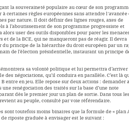
ant la souveraineté populaire au cœur de son programm
ir à certaines règles européennes sans attendre l'avancée
nes par nature. Il doit définir des lignes rouges, axes de
ls à l’aboutissement de son programme progressiste et
dra alors user des outils disponibles pour parer les menace
s et de la BCE, qui ne manqueront pas de réagir. Il devra
r du principe de la hiérarchie du droit européen par un r
in de l’élection présidentielle, instaurant un principe d
émontrera sa volonté politique et lui permettra d’arriver
le des négociations, qu’il conduira en parallèle. C’est là q
n B entre en jeu. Elle repose sur deux actions : demander 
 une renégociation des traités sur la base d’une note
parant dès le premier jour un plan de sortie. Dans tous le
e revient au peuple, consulté par voie référendaire.
s sont toutefois moins binaires que la formule de « plan A
 de riposte graduée à envisager est le suivant :