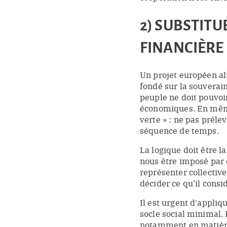
2) SUBSTITU
FINANCIÈRE
Un projet européen alt
fondé sur la souverai
peuple ne doit pouvoi
économiques. En même 
verte » : ne pas préle
séquence de temps.
La logique doit être l
nous être imposé par 
représenter collectiv
décider ce qu’il consi
Il est urgent d'appliq
socle social minimal.
notamment en matière