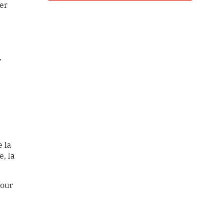
er
T
e la
, la
Pour