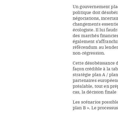
Un gouvernement plaç
politique doit désobé
négociations, incertai
changements essentie
écologiste. Il lui fau
des marchés financier
également s’affranchi
référendum au lendema
non-régression.
Cette désobéissance d
façon crédible à la tab
stratégie plan A / pla
partenaires européens
préalable, tout en pré
cas, la décision final
Les scénarios possible
plan B ». Le processus