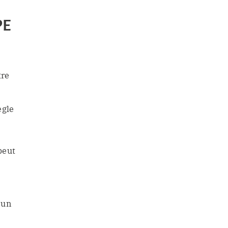
PE
tre
ègle
peut
 un