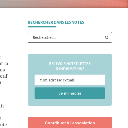
RECHERCHER DANS LES NOTES
t
t la
RECEVOIR NOTRE LETTRE
D'INFORMATIONS
les
ctif
n
Je m'inscris
ir
e.
Contribuer à l'association
oute