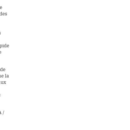
e
 des
s
apide
e
 de
ue la
aux
s
 /